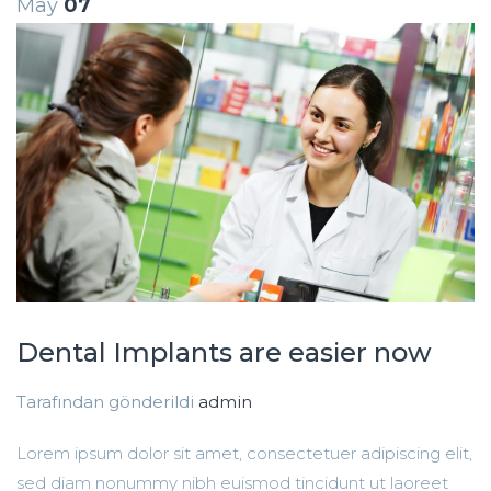
May
07
Dental Implants are easier now
Tarafından gönderildi
admin
Lorem ipsum dolor sit amet, consectetuer adipiscing elit,
sed diam nonummy nibh euismod tincidunt ut laoreet