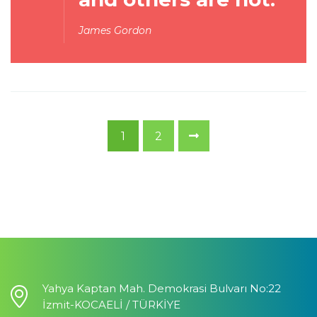
James Gordon
1
2
Yahya Kaptan Mah. Demokrasi Bulvarı No:22
İzmit-KOCAELİ / TÜRKİYE