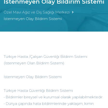
İstenmeyen Olay Bildirim Sistemi
Özel Mavi Ağız ve Diş Sağlığı Merkezi
İstenmeyen Olay Bildirim Sistemi
Türkiye Hasta /Çalışan Güvenliği Bildirim Sistemi
(İstenmeyen Olan Bildirim Sistemi)
İstenmeyen Olay Bildirim Sistemi
Türkiye Hasta Güvenliği Bildirim Sistemi
• Bildirimler bireysel ve kurumsal olarak yapılabilmektedir.
• Dünya çapında hata bildirimlerinde yaklaşım, kimin