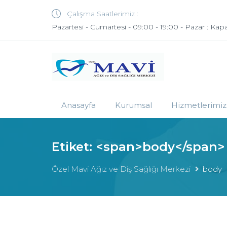
Çalışma Saatlerimiz :
Pazartesi - Cumartesi - 09:00 - 19:00 - Pazar : Kapa
Anasayfa
Kurumsal
Hizmetlerimiz
Etiket: <span>body</span>
Özel Mavi Ağız ve Diş Sağlığı Merkezi
body