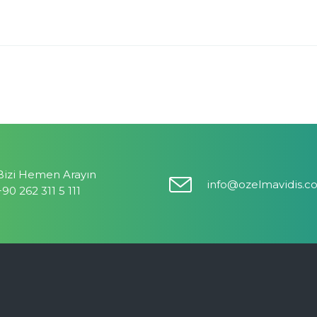
Bizi Hemen Arayın
info@ozelmavidis.c
+90 262 311 5 111