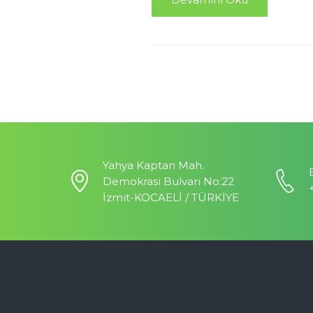
Yahya Kaptan Mah.
Demokrasi Bulvarı No:22
İzmit-KOCAELİ / TÜRKİYE