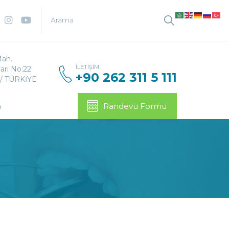
Mah.
İLETIŞIM
arı No:22
+90 262 311 5 111
 / TÜRKİYE
m
Randevu Formu