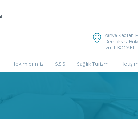
lı
Yahya Kaptan 
Demokrasi Bulv
İzmit-KOCAELİ
Hekimlerimiz
S.S.S
Sağlık Turizmi
İletişi